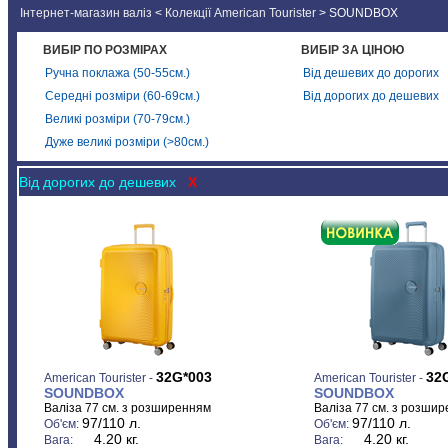
Інтернет-магазин валіз
<
Колекції American Tourister
> SOUNDBOX
Новини
ВИБІР ПО РОЗМІРАХ
ВИБІР ЗА ЦІНОЮ
Ручна поклажа (50-55см.)
Від дешевих до дорогих
Середні розміри (60-69см.)
Від дорогих до дешевих
Великі розміри (70-79см.)
Дуже великі розміри (>80см.)
Від дорогих до дешевих
X
32G*003
32
American Tourister -
American Tourister -
SOUNDBOX
SOUNDBOX
Валіза 77 см. з розширенням
Валіза 77 см. з розши
97/110 л.
97/110 л.
Об'єм:
Об'єм:
4.20 кг.
4.20 кг.
Вага:
Вага: