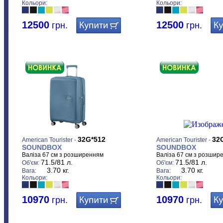
Кольори:
Кольори:
12500
12500
грн.
грн.
32G*512
32
American Tourister -
American Tourister -
SOUNDBOX
SOUNDBOX
Валіза 67 см з розширенням
Валіза 67 см з розшир
71.5/81 л.
71.5/81 л.
Об'єм:
Об'єм:
3.70 кг.
3.70 кг.
Вага:
Вага:
Кольори:
Кольори:
10970
10970
грн.
грн.