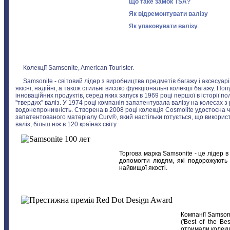
Що таке замок TSA?
Як відремонтувати валізу
Як упаковувати валізу
Колекції Samsonite, American Tourister.
Samsonite - світовий лідер з виробництва предметів багажу і аксесуар
якісні, надійні, а також стильні високо функціональні колекції багажу. 
інноваційних продуктів, серед яких запуск в 1969 році першої в історії
''твердих'' валіз. У 1974 році компанія запатентувала валізу на колеса
водонепроникність. Створена в 2008 році колекція Cosmolite удостоєна чи
запатентованого матеріалу Curv®, який настільки готується, що викорис
валіз, більш ніж в 120 країнах світу.
Торгова марка Samsonite - це лідер в
допомогти людям, які подорожують 
найвищої якості.
Компанії Samson
('Best of the B
отримали колекції