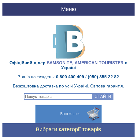
UA
RU
Головна
Про нас
Офіційний ділер
SAMSONITE
,
AMERICAN TOURISTER
в
Україні
Доставка і оплата
7 днів на тиждень:
0 800 400 409
/ (050) 355 22 82
Безкоштовна доставка по усій Україні. Світова гарантія.
Якість Samsonite
ЗНАЙТИ
Гарантія Samsonite
Ваш кошик
Сервісний центр
Вибрати категорії товарів
Контакти