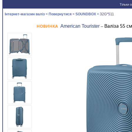
Тільки о
Новини
Інтернет-магазин валіз
<
Повернутися
<
SOUNDBOX
< 32G*511
Валіза 55 с
НОВИНКА
American Tourister
–