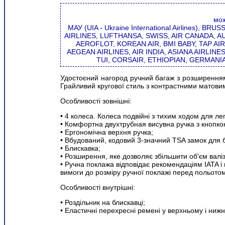
мож
МАУ (UIA - Ukraine International Airlines), 
AIRLINES, LUFTHANSA, SWISS, AIR CANADA, AU
AEROFLOT, KOREAN AIR, BMI BABY, TAP AIR
AEGEAN AIRLINES, AIR INDIA, ASIANA AIRLIN
TUI, CORSAIR, ETHIOPIAN, GERMANI
Удостоєний нагород ручний багаж з розширенням
Грайливий кругової стиль з контрастними матови
Особливості зовнішні:
• 4 колеса. Колеса подвійні з тихим ходом для л
• Комфортна двухтрубная висувна ручка з кнопко
• Ергономічна верхня ручка;
• Вбудований, кодовий 3-значний TSA замок для бе
• Блискавка;
• Розширення, яке дозволяє збільшити об'єм валіз
• Ручна поклажа відповідає рекомендаціям IATA і
вимоги до розміру ручної поклажі перед польото
Особливості внутрішні:
• Роздільник на блискавці;
• Еластичні перехресні ремені у верхньому і нижн