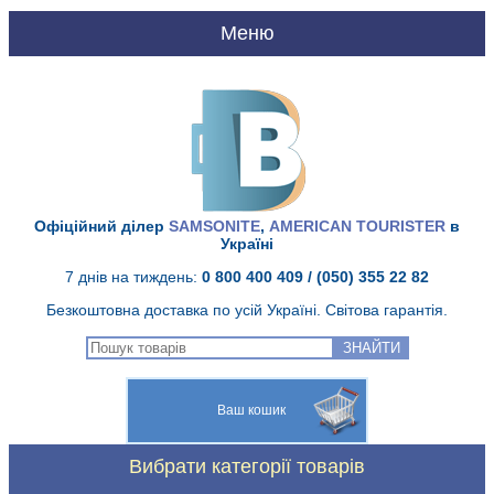
UA
RU
Головна
Про нас
Офіційний ділер
SAMSONITE
,
AMERICAN TOURISTER
в
Україні
Доставка і оплата
7 днів на тиждень:
0 800 400 409
/ (050) 355 22 82
Безкоштовна доставка по усій Україні. Світова гарантія.
Якість Samsonite
ЗНАЙТИ
Гарантія Samsonite
Ваш кошик
Сервісний центр
Вибрати категорії товарів
Контакти