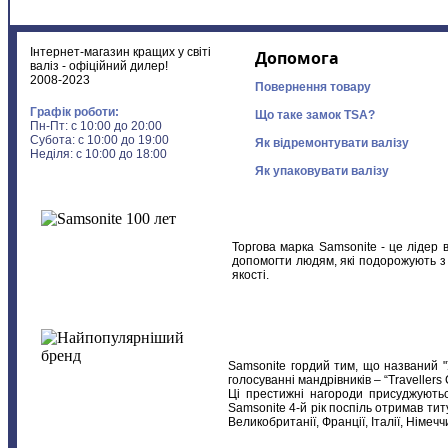
Інтернет-магазин кращих у світі
Допомога
валіз - офіційний дилер!
2008-2023
Повернення товару
Графік роботи:
Що таке замок TSA?
Пн-Пт: с 10:00 до 20:00
Субота: с 10:00 до 19:00
Як відремонтувати валізу
Неділя: с 10:00 до 18:00
Як упаковувати валізу
Торгова марка Samsonite - це лідер 
допомогти людям, які подорожують з 
якості.
Samsonite гордий тим, що названий "
голосуванні мандрівників – “Travellers
Ці престижні нагороди присуджуютьс
Samsonite 4-й рік поспіль отримав ти
Великобританії, Франції, Італії, Німечч