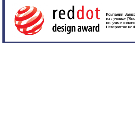
Компании Samson
из лучших» ('Bes
получили коллекц
Невероятно но Ф