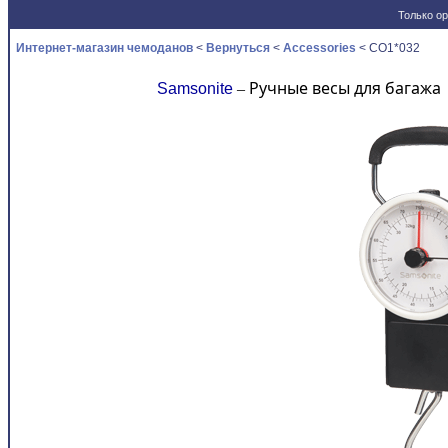
Только ор
Новости
Интернет-магазин чемоданов
<
Вернуться
<
Accessories
< CO1*032
Ручные весы для багажа
Samsonite
–