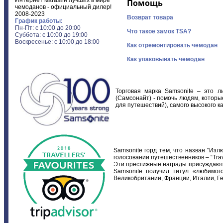
Интернет магазин лучших в мире
Помощь
чемоданов - официальный дилер!
2008-2023
Возврат товара
График работы:
Пн-Пт: с 10:00 до 20:00
Что такое замок TSA?
Суббота: с 10:00 до 19:00
Воскресенье: с 10:00 до 18:00
Как отремонтировать чемодан
Как упаковывать чемодан
Торговая марка Samsonite – это л
(Самсонайт) - помочь людям, котор
для путешествий), самого высокого ка
Samsonite горд тем, что назван "Изл
голосовании путешественников – “Trav
Эти престижные награды присуждаютс
Samsonite получил титул «любимог
Великобритании, Франции, Италии, Г