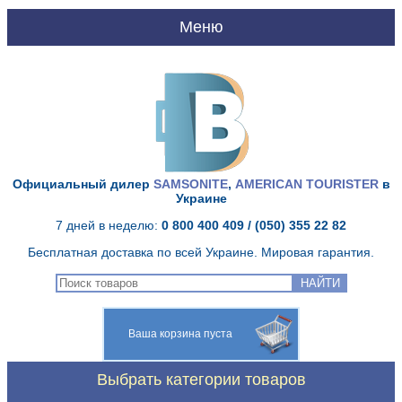
UA
RU
Главная
О нас
Официальный дилер
SAMSONITE
,
AMERICAN TOURISTER
в
Украине
Доставка и оплата
7 дней в неделю:
0 800 400 409
/ (050) 355 22 82
Бесплатная доставка по всей Украине. Мировая гарантия.
Качество Samsonite
НАЙТИ
Гарантия Samsonite
Ваша корзина пуста
Сервисный центр
Выбрать категории товаров
Контакты