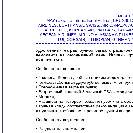
может 
МАУ (Ukraine International Airline), BRU
AIRLINES, LUFTHANSA, SWISS, AIR CANADA, AU
AEROFLOT, KOREAN AIR, BMI BABY, TAP AI
AEGEAN AIRLINES, AIR INDIA, ASIANA AIRLIN
TUI, CORSAIR, ETHIOPIAN, GERMAN
Удостоенный наград ручной багаж с расшире
чемоданов на сегодняшний день. Игривый кр
путешествуете.
Особенности внешние:
• 4 колеса. Колеса двойные с тихим ходом для л
• Комфортабельная двухтрубная выдвижная ручка
• Эргономичная верхняя ручка;
• Встроенный, кодовый 3-значный TSA замок для
• Молния;
• Расширение, которое позволяет увеличить объ
• Ручная кладь соответствует рекомендациям I
актуальные требования к размеру ручной клади 
Особенности внутренние:
• Разделитель на молнии;