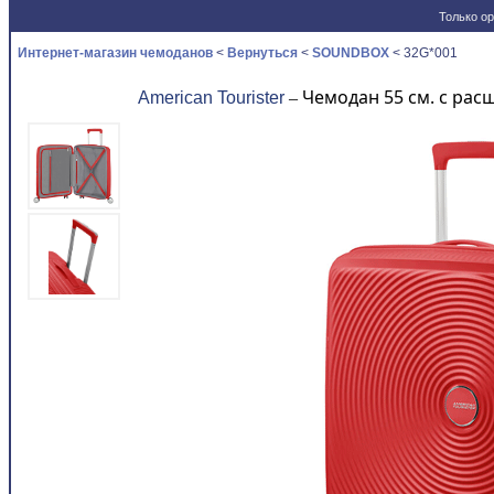
Только ор
Новости
Интернет-магазин чемоданов
<
Вернуться
<
SOUNDBOX
< 32G*001
Чемодан 55 см. с ра
American Tourister
–