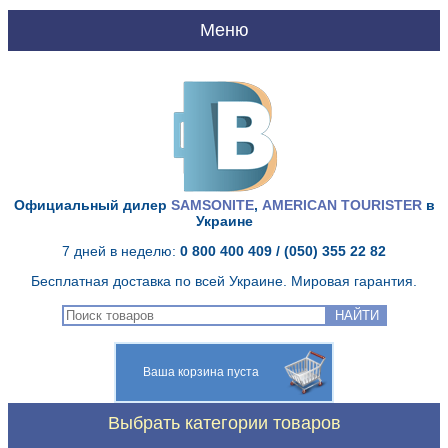
UA
RU
Главная
О нас
Официальный дилер
SAMSONITE
,
AMERICAN TOURISTER
в
Украине
Доставка и оплата
7 дней в неделю:
0 800 400 409
/ (050) 355 22 82
Бесплатная доставка по всей Украине. Мировая гарантия.
Качество Samsonite
НАЙТИ
Гарантия Samsonite
Ваша корзина пуста
Сервисный центр
Выбрать категории товаров
Контакты