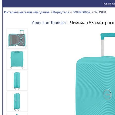
Только ор
Новости
Интернет-магазин чемоданов
<
Вернуться
<
SOUNDBOX
< 32G*001
Чемодан 55 см. с ра
American Tourister
–