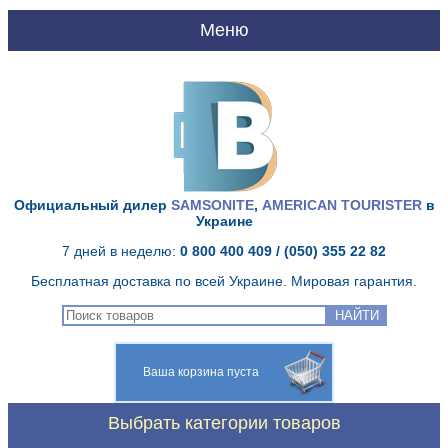
UA
RU
Главная
О нас
Официальный дилер
SAMSONITE
,
AMERICAN TOURISTER
в
Украине
Доставка и оплата
7 дней в неделю:
0 800 400 409
/ (050) 355 22 82
Бесплатная доставка по всей Украине. Мировая гарантия.
Качество Samsonite
НАЙТИ
Гарантия Samsonite
Ваша корзина пуста
Сервисный центр
Выбрать категории товаров
Контакты