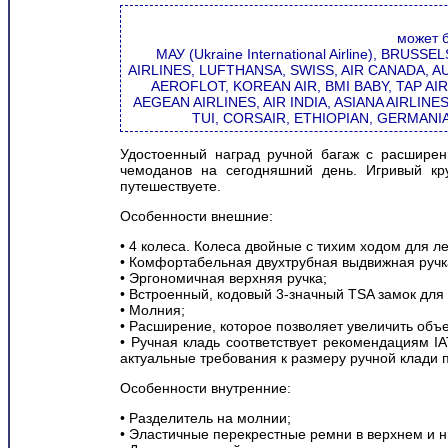
может 
МАУ (Ukraine International Airline), BRUS
AIRLINES, LUFTHANSA, SWISS, AIR CANADA, AU
AEROFLOT, KOREAN AIR, BMI BABY, TAP AIR
AEGEAN AIRLINES, AIR INDIA, ASIANA AIRLIN
TUI, CORSAIR, ETHIOPIAN, GERMANI
Удостоенный наград ручной багаж с расширен
чемоданов на сегодняшний день. Игривый кр
путешествуете.
Особенности внешние:
• 4 колеса. Колеса двойные с тихим ходом для л
• Комфортабельная двухтрубная выдвижная ручка
• Эргономичная верхняя ручка;
• Встроенный, кодовый 3-значный TSA замок для
• Молния;
• Расширение, которое позволяет увеличить объ
• Ручная кладь соответствует рекомендациям I
актуальные требования к размеру ручной клади 
Особенности внутренние:
• Разделитель на молнии;
• Эластичные перекрестные ремни в верхнем и 