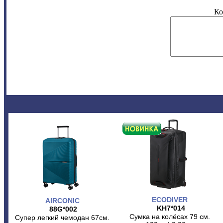
Ко
ECODIVER
AIRCONIC
KH7*014
88G*002
Сумка на колёсах 79 см.
Супер легкий чемодан 67см.