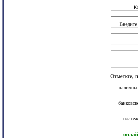
К
Введите 
Отметьте, 
наличны
банковско
платеж
онлай