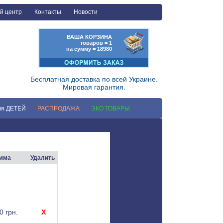
й центр
Контакты
Новости
ВАША КОРЗИНА
товаров = 1
на сумму = 18980
Бесплатная доставка по всей Украине.
Мировая гарантия.
ля ДЕТЕЙ
РАСПРОДАЖА
ЭКО ТОВАРЫ
мма
Удалить
0 грн.
X