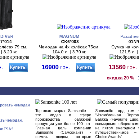
DIVER
MAGNUM
Paradive
7*014
CK6*003
01N*
олёсах 79 см.
Чемодан на 4х колёсах 75см.
Сумка на кол
| 3.20 кг.
104.0 л. | 3.70 кг.
121.5 л. |
16900
13560
н.
грн.
грн.
скидка 20 %
ировать чемодан
Торговая марка Samsonite –
Samsonite горд тем, 
это лидер в сфере
"Излюбленная Торго
производства багажной
Багажа (Favourite Lugg
ать чемодан.
продукции уже более 100 лет.
всемирным обществом 
Главная цель компании
на пятом ежегодном г
ок TSA?
Samsonite (Самсонайт) -
путешественников – “
помочь людям, которые
Choice Awards”.