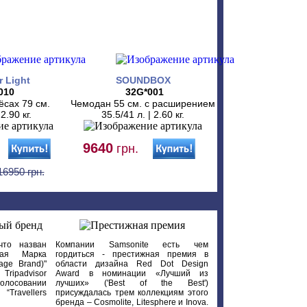
r Light
SOUNDBOX
010
32G*001
ёсах 79 см.
Чемодан 55 см. с расширением
 2.90 кг.
35.5/41 л. | 2.60 кг.
9640
грн.
16950 грн.
что назван
Компании Samsonite есть чем
вая Марка
гордиться - престижная премия в
age Brand)"
области дизайна Red Dot Design
Tripadvisor
Award в номинации «Лучший из
олосовании
лучших» ('Best of the Best')
Travellers
присуждалась трем коллекциям этого
бренда – Cosmolite, Litesphere и Inova.