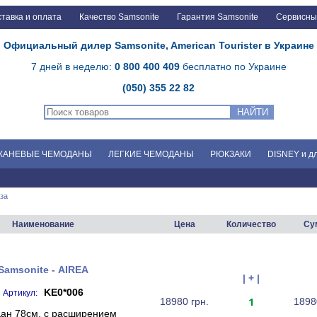
тавка и оплата
Качество Samsonite
Гарантия Samsonite
Сервисны
Официальный дилер Samsonite, American Tourister в Украине
7 дней в неделю:
0 800 400 409
бесплатно по Украине
(050) 355 22 82
НАЙТИ
КАНЕВЫЕ ЧЕМОДАНЫ
ЛЕГКИЕ ЧЕМОДАНЫ
РЮКЗАКИ
DISNEY и д
за
Наименование
Цена
Количество
Су
Samsonite - AIREA
| + |
KE0*006
Артикул:
1
18980 грн.
1898
ан 78см. с расширением