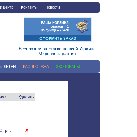
й центр
Контакты
Новости
ВАША КОРЗИНА
товаров = 1
на сумму = 23420
Бесплатная доставка по всей Украине.
Мировая гарантия.
ля ДЕТЕЙ
РАСПРОДАЖА
ЭКО ТОВАРЫ
мма
Удалить
0 грн.
X