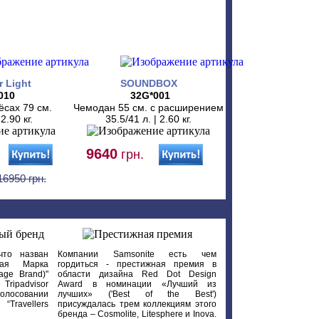
r Light
SOUNDBOX
010
32G*001
ёсах 79 см.
Чемодан 55 см. с расширением
 2.90 кг.
35.5/41 л. | 2.60 кг.
9640
грн.
16950 грн.
что назван
Компании Samsonite есть чем
вая Марка
гордиться - престижная премия в
age Brand)"
области дизайна Red Dot Design
Tripadvisor
Award в номинации «Лучший из
олосовании
лучших» ('Best of the Best')
Travellers
присуждалась трем коллекциям этого
бренда – Cosmolite, Litesphere и Inova.