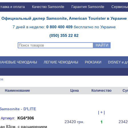
тавка и оплата
Качество Samsonite
Гарантия Samsonite
Сервисны
Официальный дилер Samsonite, American Tourister в Украине
7 дней в неделю:
0 800 400 409
бесплатно по Украине
(050) 355 22 82
НАЙТИ
КАНЕВЫЕ ЧЕМОДАНЫ
ЛЕГКИЕ ЧЕМОДАНЫ
РЮКЗАКИ
DISNEY и д
за
Наименование
Цена
Количество
Су
Samsonite - D'LITE
| + |
KG6*306
Артикул:
1
23420 грн.
2342
ан 83см. с расширением