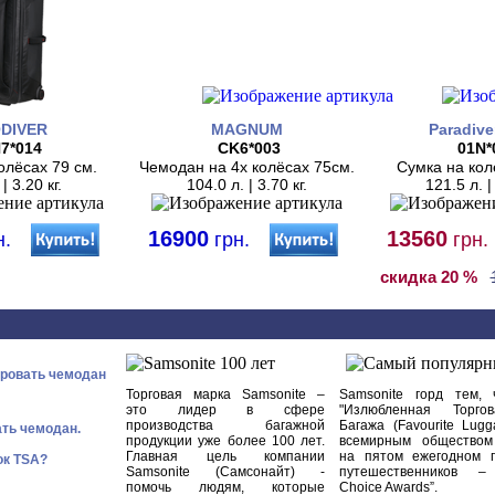
DIVER
MAGNUM
Paradive
7*014
CK6*003
01N*
олёсах 79 см.
Чемодан на 4х колёсах 75см.
Сумка на кол
| 3.20 кг.
104.0 л. | 3.70 кг.
121.5 л. |
16900
13560
н.
грн.
грн.
скидка 20 %
ировать чемодан
Торговая марка Samsonite –
Samsonite горд тем, 
это лидер в сфере
"Излюбленная Торго
производства багажной
Багажа (Favourite Lugg
ать чемодан.
продукции уже более 100 лет.
всемирным обществом 
Главная цель компании
на пятом ежегодном г
ок TSA?
Samsonite (Самсонайт) -
путешественников – “
помочь людям, которые
Choice Awards”.