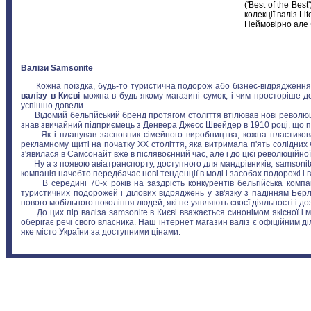
('Best of the Be
колекції валіз Lit
Неймовірно але Ф
Валізи Samsonite
Кожна поїздка, будь-то туристична подорож або бізнес-відрядження, поч
валізу в Києві
можна в будь-якому магазині сумок, і чим просторіше д
успішно довели.
Відомий бельгійський бренд протягом століття втілював нові революційні
знав звичайний підприємець з Денвера Джесс Швейдер в 1910 році, що про
Як і планував засновник сімейного виробництва, кожна пластикова
рекламному щиті на початку XX століття, яка витримала п'ять солідних
з'явилася в Самсонайт вже в післявоєнний час, але і до цієї революційної
Ну а з появою авіатранспорту, доступного для мандрівників, samsonite 
компанія начебто передбачає нові тенденції в моді і засобах подорожі і
В середині 70-х років на заздрість конкурентів бельгійська компан
туристичних подорожей і ділових відряджень у зв'язку з падінням Берл
нового мобільного покоління людей, які не уявляють своєї діяльності і до
До цих пір валіза samsonite в Києві вважається синонімом якісної і міс
оберігає речі свого власника. Наш інтернет магазин валіз є офіційним ді
яке місто України за доступними цінами.