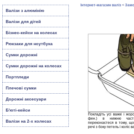
Контакти
Інтернет-магазин валіз
<
Замо
Валізи з алюмінію
Новини
Валізи для дітей
Бізнес-кейси на колесах
Рюкзаки для ноутбука
Сумки дорожні
Сумки дорожні на колесах
Портпледи
Плечові сумки
Дорожні аксесуари
Б'юті-кейси
Покладіть усі важкі і жорс
фен.) в нижню части
Валізи на 2-х колесах
переконаєтеся в тому, що
речі з боку петель і коліс в