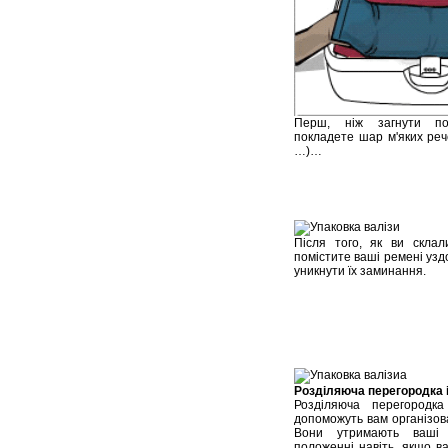
Перш, ніж загнути по
покладете шар м'яких реч
…)…
Після того, як ви склали
помістите ваші ремені узд
уникнути їх заминання.
Розділяюча перегородка і
Розділяюча перегородка
допоможуть вам організова
Вони утримають ваші 
положенні навіть, якщо в