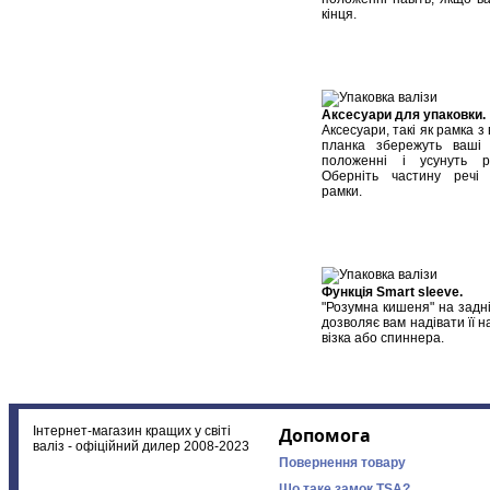
кінця.
Аксесуари для упаковки.
Аксесуари, такі як рамка з
планка збережуть ваші
положенні і усунуть р
Оберніть частину речі 
рамки.
Функція Smart sleeve.
"Розумна кишеня" на задні
дозволяє вам надівати її н
візка або спиннера.
Інтернет-магазин кращих у світі
Допомога
валіз - офіційний дилер 2008-2023
Повернення товару
Що таке замок TSA?