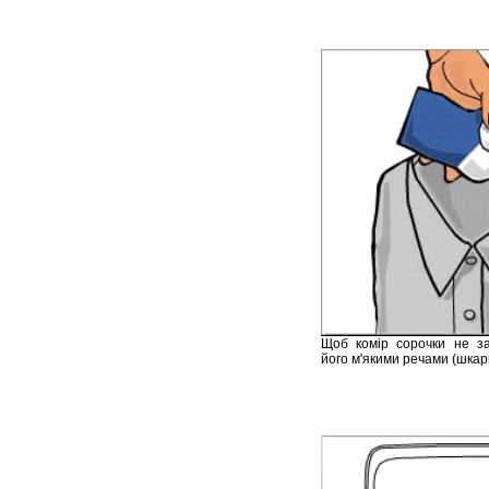
Щоб комір сорочки не за
його м'якими речами (шка