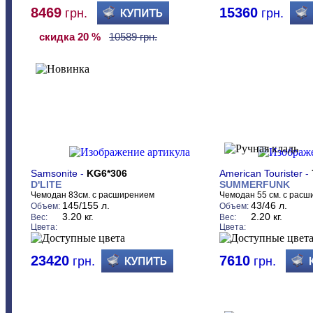
8469
15360
грн.
грн.
скидка 20 %
10589 грн.
Samsonite -
KG6*306
American Tourister -
D'LITE
SUMMERFUNK
Чемодан 83см. с расширением
Чемодан 55 см. с рас
145/155 л.
43/46 л.
Объем:
Объем:
3.20 кг.
2.20 кг.
Вес:
Вес:
Цвета:
Цвета:
23420
7610
грн.
грн.