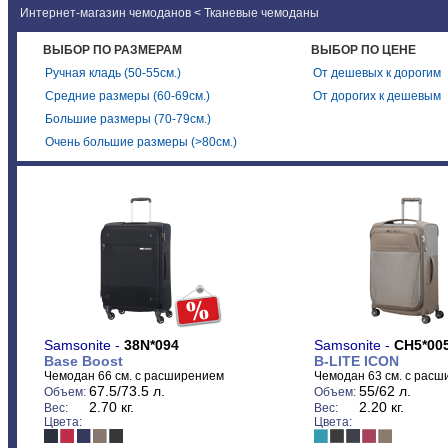
Контакты
Интернет-магазин чемоданов
<
Тканевые чемоданы
Новости
ВЫБОР ПО РАЗМЕРАМ
ВЫБОР ПО ЦЕНЕ
Ручная кладь (50-55см.)
От дешевых к дорогим
Средние размеры (60-69см.)
От дорогих к дешевым
Большие размеры (70-79см.)
Очень большие размеры (>80см.)
Samsonite -
38N*094
Samsonite -
CH5*00
Base Boost
B-LITE ICON
Чемодан 66 см. с расширением
Чемодан 63 см. с рас
67.5/73.5 л.
55/62 л.
Объем:
Объем:
2.70 кг.
2.20 кг.
Вес:
Вес:
Цвета:
Цвета: